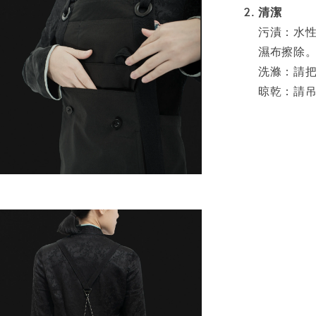
清潔
污漬：水
濕布擦除
洗滌：請
晾乾：請吊