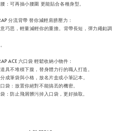
腰：可再抽小腰圍 更能貼合各種身型。⁣
STRAP 分流背帶 替你減輕肩膀壓力：
意巧思，輕量減輕你的重擔⁣。背帶長短，彈力繩釦調
。⁣
STRAP ACE 六口袋 輕鬆收納小物件：
：道具不堆積下腹，替身體力行的職人打造。
分成筆袋與小格，放名片盒或小筆記本⁣。
蓋口袋：放置你絕對不能搞丟的機密。
口袋：防止飛屑髒污掉入口袋，更好抽取。