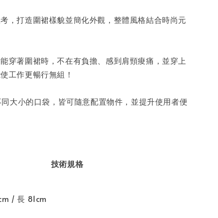
思考，打造圍裙樣貌並簡化外觀，整體風格結合時尚元
者能穿著圍裙時，不在有負擔、感到肩頸痠痛，並穿上
能使工作更暢行無組！
個不同大小的口袋，皆可隨意配置物件，並提升使用者便
技術規格
m / 長 81cm