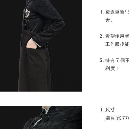
透過重新
素。
希望使用
工作服後
擁有 7 
利度！
尺寸
圍裙 寬 77c