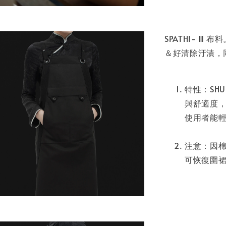
SPATHI- Ⅲ 
＆好清除汙漬，
特性：SHU
與舒適度，
使用者能
注意：因
可恢復圍