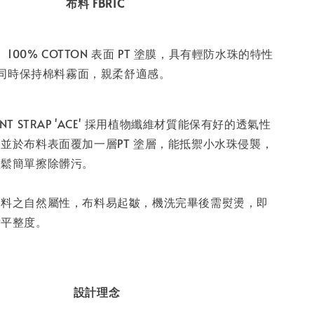
布料 FBRIC
布料。100% COTTON 表面 PT 塗膜，具有輕防水珠的特性
同時保持棉料霧面，親柔舒適感⁣。
NT STRAP 'ACE' 採用植物纖維材質能保有好的透氣性
並於布料表面覆加一層PT 塗層，能抵禦小水珠侵襲，
輕鬆簡單擦除髒污。
棉料之自然屬性，布料易起皺，機洗完畢後需熨燙，即
裙平整度。
設計理念