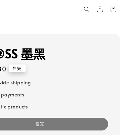
®SS 墨黑
80
售完
ide shipping
e payments
tic products
售完