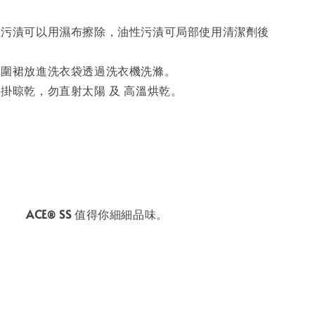
性污漬可以用濕布擦除，油性污漬可局部使用清潔劑後
。
把圍裙放進洗衣袋透過洗衣機洗滌。
掛晾乾，勿直射太陽 及 高溫烘乾。
ACE
SS
值得你細細品味。
®