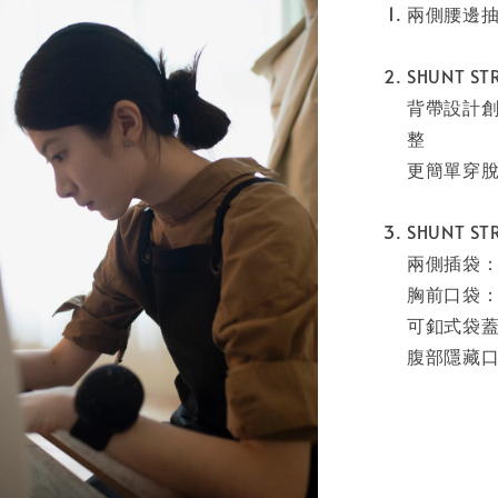
兩側腰邊抽
SHUNT 
背帶設計創
整
更簡單穿脫
SHUNT 
兩側插袋
胸前口袋：
可釦式袋
腹部隱藏