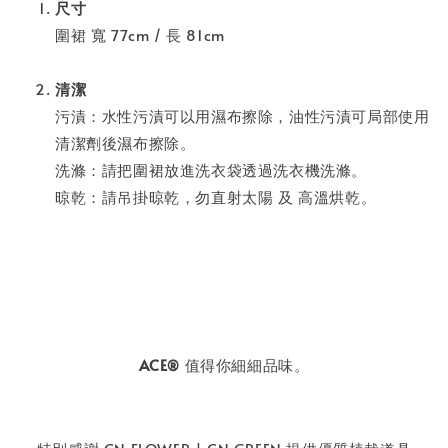
尺寸
圍裙 寬 77cm / 長 81cm
清潔
污漬：水性污漬可以用濕布擦除，油性污漬可局部使用
清潔劑後濕布擦除。
洗滌：請把圍裙放進洗衣袋透過洗衣機洗滌。
晾乾：請吊掛晾乾，勿直射太陽 及 高溫烘乾。
ACE
值得你細細品味。
®