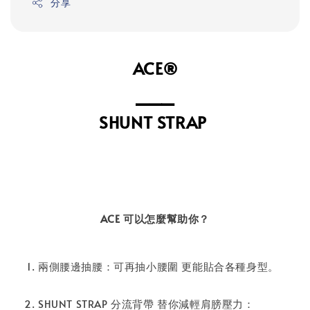
分享
ACE®
⎯⎯⎯
⁣SHUNT STRAP
ACE 可以怎麼幫助你？
兩側腰邊抽腰：可再抽小腰圍 更能貼合各種身型。⁣
SHUNT STRAP 分流背帶 替你減輕肩膀壓力：