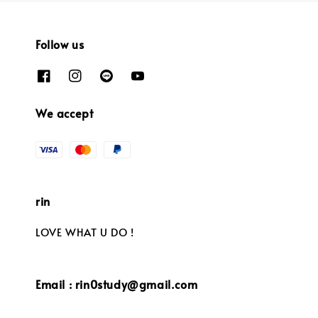
Follow us
We accept
rin
LOVE WHAT U DO !
Email : rin0study@gmail.com