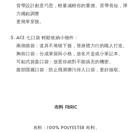
背帶設計創意巧思，輕量減輕你的重擔⁣。背帶長短，彈
力繩釦調整
更簡單穿脫。⁣
ACE 七口袋 輕鬆收納小物件：
兩側插袋：道具不堆積下腹，替身體力行的職人打造。
胸前口袋：分成筆袋與小格，放名片盒或小筆記本⁣。
可釦式袋蓋口袋：放置你絕對不能搞丟的機密。
腹部隱藏口袋：防止飛屑髒污掉入口袋，更好抽取。
布料 FBRIC
布料：100% POLYESTER 布料。