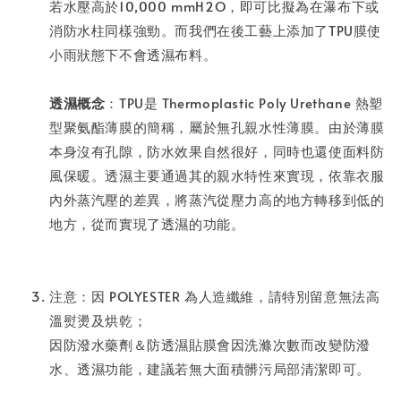
若水壓高於10,000 mmH2O，即可比擬為在瀑布下或
消防水柱同樣強勁。而我們在後工藝上添加了TPU膜使
小雨狀態下不會透濕布料。
透濕概念
：TPU是 Thermoplastic Poly Urethane 熱塑
型聚氨酯薄膜的簡稱，屬於無孔親水性薄膜。由於薄膜
本身沒有孔隙，防水效果自然很好，同時也還使面料防
風保暖。透濕主要通過其的親水特性來實現，依靠衣服
內外蒸汽壓的差異，將蒸汽從壓力高的地方轉移到低的
地方，從而實現了透濕的功能。
注意：因 POLYESTER 為人造纖維，請特別留意無法高
溫熨燙及烘乾；
因防潑水藥劑＆防透濕貼膜會因洗滌次數而改變防潑
水、透濕功能，建議若無大面積髒污局部清潔即可。