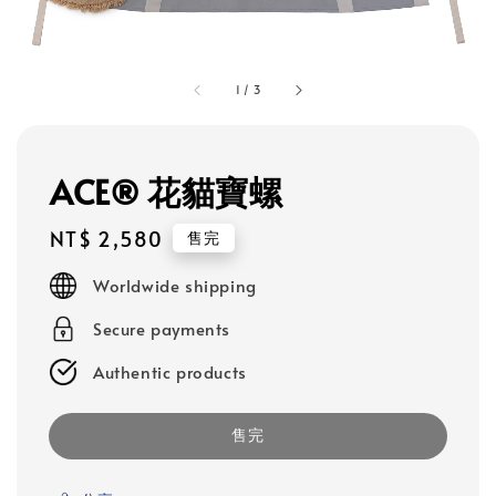
1
/
3
ACE® 花貓寶螺
Regular
NT$ 2,580
售完
price
Worldwide shipping
Secure payments
Authentic products
售完