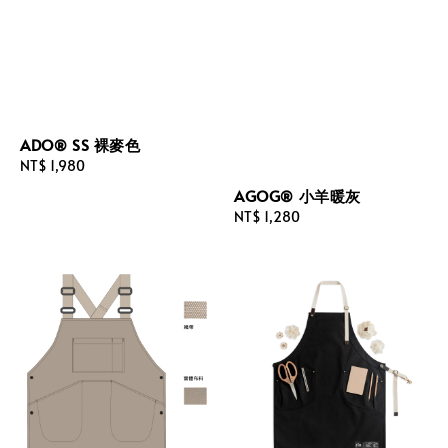
ADO® SS 裸麥色
Regular
NT$ 1,980
price
AGOG® 小羊暖灰
Regular
NT$ 1,280
price