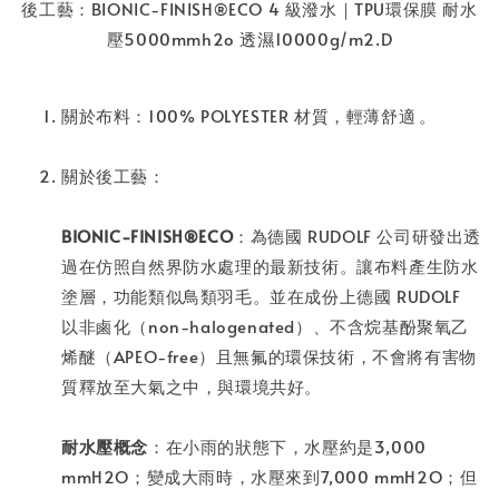
後工藝：BIONIC-FINISH®ECO 4 級潑水｜TPU環保膜 耐水
壓5000mmh2o 透濕10000g/m2.D
關於布料：100% POLYESTER 材質，輕薄舒適⁣⁣⁣⁣。
關於後工藝：
BIONIC-FINISH®ECO
：為德國 RUDOLF 公司研發出透
過在仿照自然界防水處理的最新技術。讓布料產生防水
塗層，功能類似鳥類羽毛。並在成份上德國 RUDOLF
以非鹵化（non-halogenated）、不含烷基酚聚氧乙
烯醚（APEO-free）且無氟的環保技術，不會將有害物
質釋放至大氣之中，與環境共好。
耐水壓概念
：在小雨的狀態下，水壓約是3,000
mmH2O；變成大雨時，水壓來到7,000 mmH2O；但