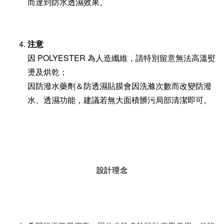
而達到防水透濕效果。
注意
因 POLYESTER 為人造纖維，請特別留意無法高溫熨
燙及烘乾；
因防潑水藥劑＆防透濕貼膜會因洗滌次數而改變防潑
水、透濕功能，建議若無大面積髒污局部清潔即可。
設計理念