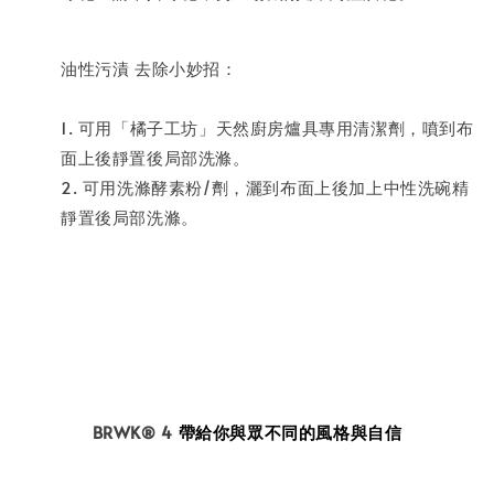
油性污漬 去除小妙招：
1. 可用「橘子工坊」天然廚房爐具專用清潔劑，噴到布
面上後靜置後局部洗滌。
2. 可用洗滌酵素粉/劑，灑到布面上後加上中性洗碗精
靜置後局部洗滌。
BRWK® 4
帶給你
與眾不同的風格與自信