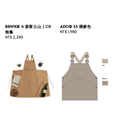
BRWK® 4 新富士山 | C0
ADO® SS 裸麥色
無氟
Regular
NT$ 1,980
Regular
NT$ 2,280
price
price