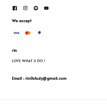
We accept
rin
LOVE WHAT U DO !
Email : rin0study@gmail.com