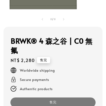
1
/
1
BRWK® 4 森之谷 | C0 無
氟
Regular
NT$ 2,280
售完
price
Worldwide shipping
Secure payments
Authentic products
售完