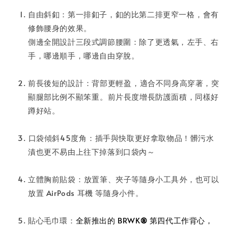
自由斜釦：第一排釦子，釦的比第二排更窄一格，⁣會有
修飾腰身的效果。
側邊全開設計三段式調節腰圍：除了更透氣，⁣左手、右
手，哪邊順手，哪邊自由穿脫。
前長後短的設計⁣：背部更輕盈⁣，適合不同身高穿著，突
顯腿部比例不顯笨重⁣。前片長度增長防護面積，同樣好
蹲好站⁣。
⁣口袋傾斜45度角⁣：插手與快取更好拿取物品！髒污水
漬也更不易由上往下掉落到口袋內～⁣
立體胸前貼袋⁣：放置筆、夾子等隨身小工具⁣外，也可以
放置 AirPods 耳機 等隨身小件⁣。
貼心毛巾環：
全新推出的 BRWK
®
第四代工作背心，