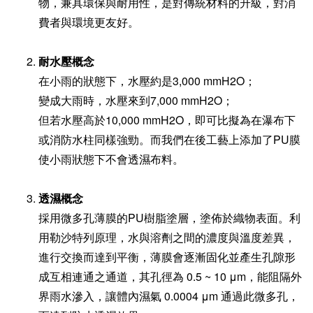
物，兼具環保與耐用性，是對傳統材料的升級，對消
費者與環境更友好。
耐水壓概念
在小雨的狀態下，水壓約是3,000 mmH2O；
變成大雨時，水壓來到7,000 mmH2O；
但若水壓高於10,000 mmH2O，即可比擬為在瀑布下
或消防水柱同樣強勁。而我們在後工藝上添加了PU膜
使小雨狀態下不會透濕布料。
透濕概念
採用微多孔薄膜的PU樹脂塗層，
塗佈於織物表面
。
利
用
勒沙特列原理，
水與溶劑之間的濃度與溫度差異，
進行交換而達到平衡，
薄膜會逐漸固化並產生孔隙形
成互相連通之通道，其孔徑為 0.5 ~ 10 μm，能阻隔外
界雨水滲入，
讓體內濕氣 0.0004 μm 通過此微多孔，