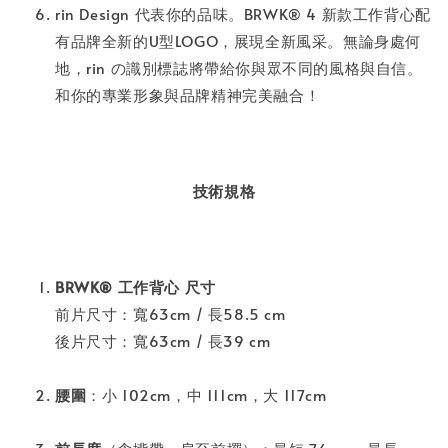
rin Design 代表你的品味。BRWK® 4 新款工作背心配
有品牌全新的U型LOGO，展現全新風采。無論身處何
地，rin の識別標誌將帶給你與眾不同的風格與自信。
和你的專業形象與品牌精神完美融合！
技術規格
BRWK® 工作背心 尺寸
前片尺寸：寬63cm / 長58.5 cm
後片尺寸：寬63cm / 長39 cm
腰圍
：小 102cm，中 111cm，大 117cm