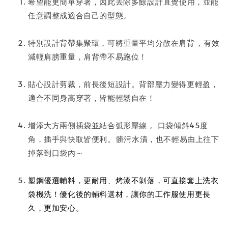
希望能更簡單穿著，因此去除多餘設計⁣直覺使用，並能
任意調整成適合自己的型態⁣。
特別設計背帶集聚環，可將重量平均分散在肩背⁣⁣⁣，有效
減輕肩膀重量，肩背帶不易跑位！ ⁣⁣⁣
貼心設計剪裁，前長後短設計。背部壓力變得更輕盈⁣，
適合不同身高穿著，皆能輕鬆自在！
⁣
增添大方兩側插袋並結合弧形壓線 ⁣。口袋傾斜45度
角，插手與快取皆便利。⁣⁣髒污水漬，也不輕易由上往下
掉落到口袋內～⁣
塑鋼優選輔料，更耐用、烤漆不剝落，可直接套上洗衣
袋機洗！優化後的輔料選材，讓你的工作服使用更長
久，更加安心。