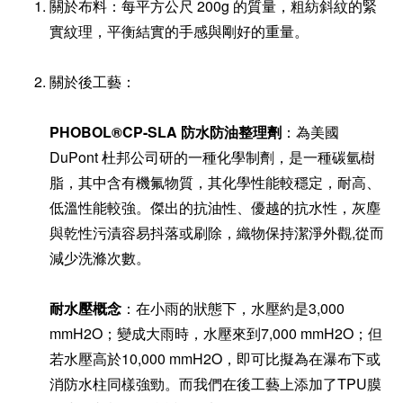
關於布料：每平方公尺 200g 的質量，粗紡斜紋的緊
實紋理，平衡結實的手感與剛好的重量⁣⁣⁣⁣。
關於後工藝：
PHOBOL®CP-SLA 防水防油整理劑
：為美國
DuPont 杜邦公司研的一種化學制劑，是一種碳氫樹
脂，其中含有機氟物質，其化學性能較穩定，耐高、
低溫性能較強。傑出的抗油性、優越的抗水性，灰塵
與乾性污漬容易抖落或刷除，織物保持潔淨外觀,從而
減少洗滌次數。
耐水壓概念
：在小雨的狀態下，水壓約是3,000
mmH2O；變成大雨時，水壓來到7,000 mmH2O；但
若水壓高於10,000 mmH2O，即可比擬為在瀑布下或
消防水柱同樣強勁。而我們在後工藝上添加了TPU膜