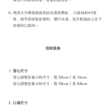
⁣
增添大方兩側插袋並結合弧形壓線 ⁣。口袋傾斜45度
角，插手與快取皆便利。⁣⁣髒污水漬，也不輕易由上往下
掉落到口袋內～⁣
技術規格
背心尺寸
背心調整至最小時尺寸：寬 50cm / 長 76cm
背心調整至最大時尺寸：寬 58cm / 長 88cm
口袋尺寸