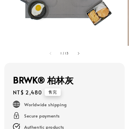
1
/
13
BRWK® 柏林灰
Regular
NT$ 2,480
售完
price
Worldwide shipping
Secure payments
Authentic products