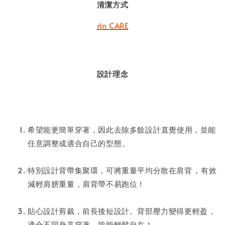
清潔方式
rin CARE
設計理念
希望能更簡單穿著，因此去除多餘設計⁣直覺使用，並能
任意調整成適合自己的型態⁣。
特別設計背帶集聚環，可將重量平均分散在肩背⁣⁣⁣，有效
減輕肩膀重量，肩背帶不易跑位！ ⁣⁣⁣
貼心設計剪裁，前長後短設計。背部壓力變得更輕盈⁣，
適合不同身高穿著，皆能輕鬆自在！