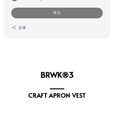
售完
分享
BRWK®3
⎯⎯⎯
⁣CRAFT APRON VEST