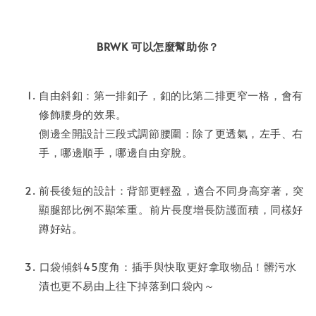
BRWK 可以怎麼幫助你？
自由斜釦：第一排釦子，釦的比第二排更窄一格，⁣會有
修飾腰身的效果。
側邊全開設計三段式調節腰圍：除了更透氣，⁣左手、右
手，哪邊順手，哪邊自由穿脫。
前長後短的設計⁣：背部更輕盈⁣，適合不同身高穿著，突
顯腿部比例不顯笨重⁣。前片長度增長防護面積，同樣好
蹲好站⁣。
⁣口袋傾斜45度角⁣：插手與快取更好拿取物品！髒污水
漬也更不易由上往下掉落到口袋內～⁣