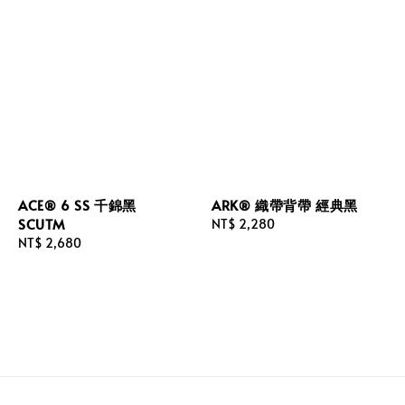
ACE® 6 SS 千錦黑
ARK® 織帶背帶 經典黑
SCUTM
Regular
NT$ 2,280
Regular
NT$ 2,680
price
price