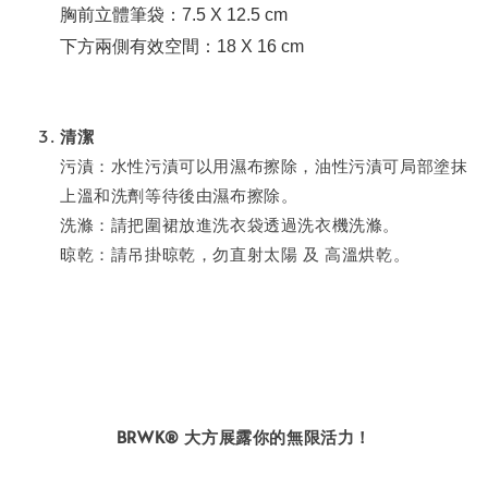
胸前立體筆袋：7.5 X 12.5 cm
下方兩側有效空間：18 X 16 cm⁣⁣⁣⁣⁣
清潔
污漬：水性污漬可以用濕布擦除，油性污漬可局部塗抹
上溫和洗劑等待後由濕布擦除。
洗滌：請把圍裙放進洗衣袋透過洗衣機洗滌。
晾乾：請吊掛晾乾，勿直射太陽 及 高溫烘乾。
BRWK® 大方展露你的無限活力！