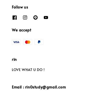
Follow us
We accept
rin
LOVE WHAT U DO !
Email : rin0study@gmail.com