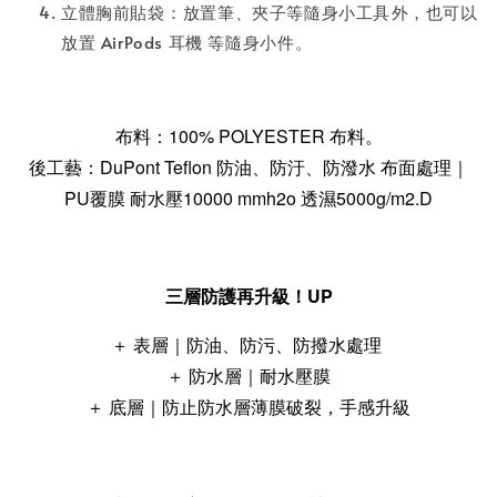
立體胸前貼袋⁣：放置筆、夾子等隨身小工具⁣外，也可以
放置 AirPods 耳機 等隨身小件⁣。
布料：100% POLYESTER 布料。
後工藝：DuPont Teflon 防油、防汙、防潑水 布面處理｜
PU覆膜 耐水壓10000 mmh2o 透濕5000g/m2.D
三層防護再升級！UP
＋ 表層｜防油、防污、防撥水處理
＋ 防水層｜耐水壓膜
＋ 底層｜防止防水層薄膜破裂，手感升級