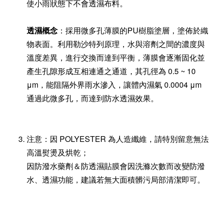
使小雨狀態下不會透濕布料。
透濕概念
：採用微多孔薄膜的PU樹脂塗層，
塗佈於織
物表面
。
利用
勒沙特列原理，
水與溶劑之間的濃度與
溫度差異，進行交換而達到平衡，
薄膜會逐漸固化並
產生孔隙形成互相連通之通道，其孔徑為 0.5 ~ 10
μm，能阻隔外界雨水滲入，
讓體內濕氣 0.0004 μm
通過此微多孔，而達到防水透濕效果。
注意：因 POLYESTER 為人造纖維，請特別留意無法
高溫熨燙及烘乾；
因防潑水藥劑＆防透濕貼膜會因洗滌次數而改變防潑
水、透濕功能，建議若無大面積髒污局部清潔即可。