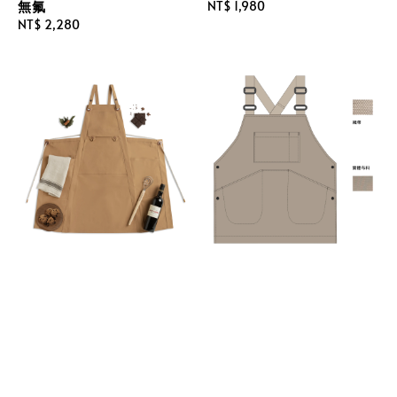
無氟
Regular
NT$ 1,980
Regular
NT$ 2,280
price
price