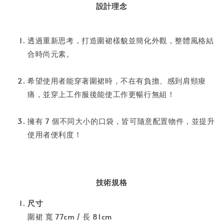
設計理念
透過重新思考，打造圍裙樣貌並簡化外觀，整體風格結
合時尚元素。
希望使用者能穿著圍裙時，不在有負擔、感到肩頸痠
痛，並穿上工作服後能使工作更暢行無組！
擁有 7 個不同大小的口袋，皆可隨意配置物件，並提升
使用者便利度！
技術規格
尺寸
圍裙 寬 77cm / 長 81cm