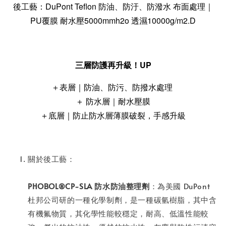
後工藝：DuPont Teflon 防油、防汙、防潑水 布面處理｜
PU覆膜 耐水壓5000mmh2o 透濕10000g/m2.D
三層防護再升級！UP
＋表層｜防油、防污、防撥水處理
＋ 防水層｜耐水壓膜
＋底層｜防止防水層薄膜破裂，手感升級
關於後工藝：
PHOBOL®CP-SLA 防水防油整理劑
：為美國 DuPont
杜邦公司研的一種化學制劑，是一種碳氫樹脂，其中含
有機氟物質，其化學性能較穩定，耐高、低溫性能較