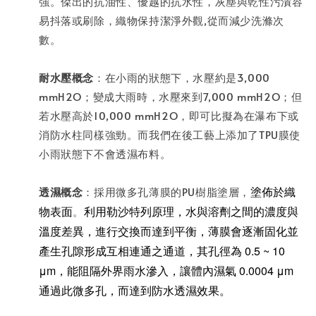
強。傑出的抗油性、優越的抗水性，灰塵與乾性污漬容
易抖落或刷除，織物保持潔淨外觀,從而減少洗滌次
數。
耐水壓概念
：在小雨的狀態下，水壓約是3,000
mmH2O；變成大雨時，水壓來到7,000 mmH2O；但
若水壓高於10,000 mmH2O，即可比擬為在瀑布下或
消防水柱同樣強勁。而我們在後工藝上添加了TPU膜使
小雨狀態下不會透濕布料。
塗佈於織
透濕概念
：採用微多孔薄膜的PU樹脂塗層，
物表面
利用
勒沙特列原理，
水與溶劑之間的濃度與
。
溫度差異，進行交換而達到平衡，
薄膜會逐漸固化並
產生孔隙形成互相連通之通道，其孔徑為 0.5 ~ 10
μm，能阻隔外界雨水滲入，
讓體內濕氣 0.0004 μm
通過此微多孔，而達到防水透濕效果。