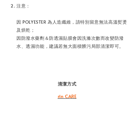
注意：
因 POLYESTER 為人造纖維，請特別留意無法高溫熨燙
及烘乾；
因防潑水藥劑＆防透濕貼膜會因洗滌次數而改變防潑
水、透濕功能，建議若無大面積髒污局部清潔即可。
清潔方式
rin CARE