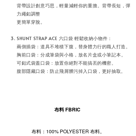
背帶設計創意巧思，輕量減輕你的重擔⁣。背帶長短，彈
力繩釦調整
更簡單穿脫。⁣
SHUNT STRAP ACE 六口袋 輕鬆收納小物件：
兩側插袋：道具不堆積下腹，替身體力行的職人打造。
胸前口袋：分成筆袋與小格，放名片盒或小筆記本⁣。
可釦式袋蓋口袋：放置你絕對不能搞丟的機密。
腹部隱藏口袋：防止飛屑髒污掉入口袋，更好抽取。
布料 FBRIC
布料：100% POLYESTER 布料。