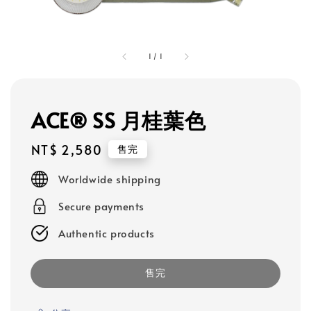
1
/
1
ACE® SS 月桂葉色
Regular
NT$ 2,580
售完
price
Worldwide shipping
Secure payments
Authentic products
售完