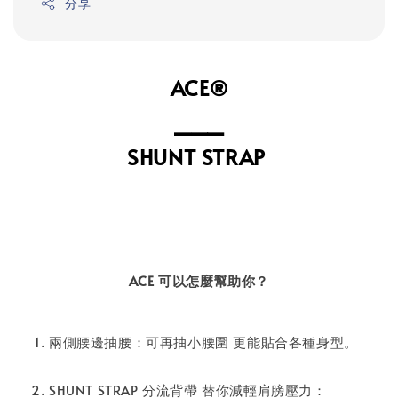
分享
ACE®
⎯⎯⎯
⁣SHUNT STRAP
ACE 可以怎麼幫助你？
兩側腰邊抽腰：可再抽小腰圍 更能貼合各種身型。⁣
SHUNT STRAP 分流背帶 替你減輕肩膀壓力：