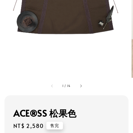
1
/
14
ACE®SS 松果色
Regular
NT$ 2,580
售完