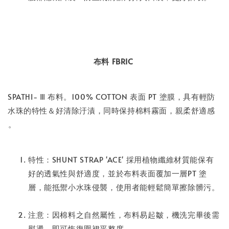
布料 FBRIC
SPATHI- Ⅲ 布料。100% COTTON 表面 PT 塗膜，具有輕防
水珠的特性＆好清除汙漬，同時保持棉料霧面，親柔舒適感
⁣。
特性：SHUNT STRAP 'ACE' 採用植物纖維材質能保有
好的透氣性與舒適度，並於布料表面覆加一層PT 塗
層，能抵禦小水珠侵襲，使用者能輕鬆簡單擦除髒污。
注意：因棉料之自然屬性，布料易起皺，機洗完畢後需
熨燙，即可恢復圍裙平整度。