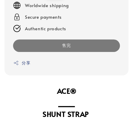
price
Worldwide shipping
Secure payments
Authentic products
售完
分享
ACE®
⎯⎯⎯
⁣SHUNT STRAP