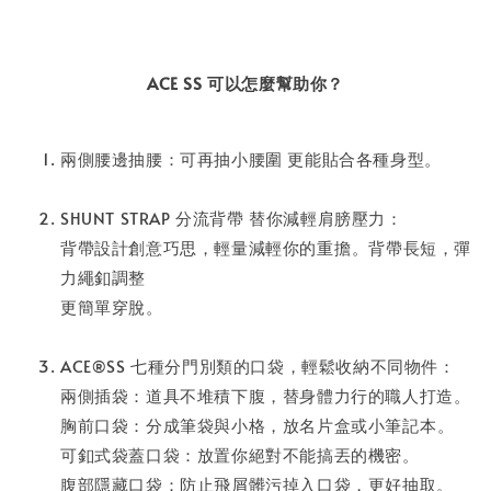
ACE SS 可以怎麼幫助你？
兩側腰邊抽腰：可再抽小腰圍 更能貼合各種身型。⁣
SHUNT STRAP 分流背帶 替你減輕肩膀壓力：
背帶設計創意巧思，輕量減輕你的重擔⁣。背帶長短，彈
力繩釦調整
更簡單穿脫。⁣
ACE®SS 七種分門別類的口袋，輕鬆收納不同物件：
兩側插袋：道具不堆積下腹，替身體力行的職人打造。
胸前口袋：分成筆袋與小格，放名片盒或小筆記本⁣。
可釦式袋蓋口袋：放置你絕對不能搞丟的機密。
腹部隱藏口袋：防止飛屑髒污掉入口袋，更好抽取。