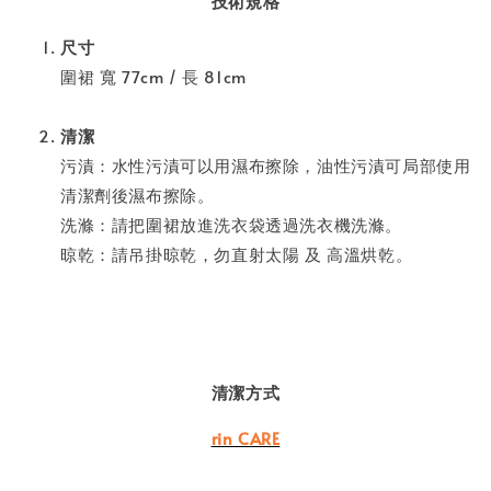
技術規格
尺寸
圍裙 寬 77cm / 長 81cm
清潔
污漬：水性污漬可以用濕布擦除，油性污漬可局部使用
清潔劑後濕布擦除。
洗滌：請把圍裙放進洗衣袋透過洗衣機洗滌。
晾乾：請吊掛晾乾，勿直射太陽 及 高溫烘乾。
清潔方式
rin CARE