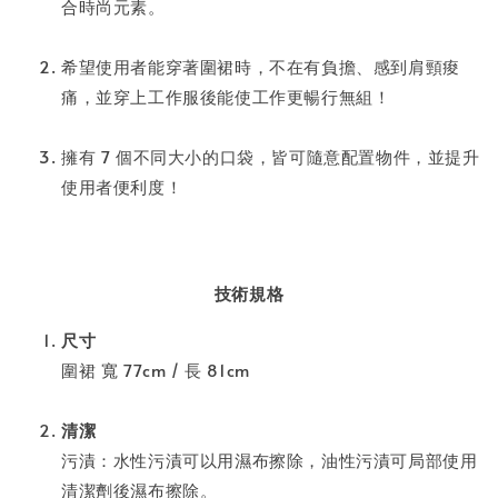
合時尚元素。
希望使用者能穿著圍裙時，不在有負擔、感到肩頸痠
痛，並穿上工作服後能使工作更暢行無組！
擁有 7 個不同大小的口袋，皆可隨意配置物件，並提升
使用者便利度！
技術規格
尺寸
圍裙 寬 77cm / 長 81cm
清潔
污漬：水性污漬可以用濕布擦除，油性污漬可局部使用
清潔劑後濕布擦除。