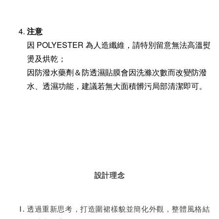
注意
因 POLYESTER 為人造纖維，請特別留意無法高溫熨
燙及烘乾；
因防潑水藥劑＆防透濕貼膜會因洗滌次數而改變防潑
水、透濕功能，建議若無大面積髒污局部清潔即可。
設計理念
透過重新思考，打造圍裙樣貌並簡化外觀，整體風格結