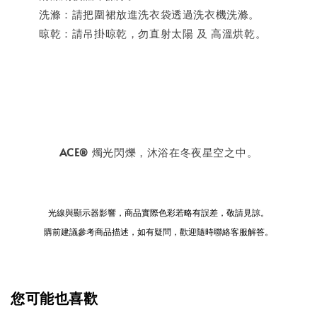
洗滌：請把圍裙放進洗衣袋透過洗衣機洗滌。
晾乾：請吊掛晾乾，勿直射太陽 及 高溫烘乾。
ACE
燭光閃爍，沐浴在冬夜星空之中⁣。
®
光線與顯示器影響，商品實際色彩若略有誤差，敬請見諒。
購前建議參考商品描述，如有疑問，歡迎隨時聯絡客服解答。
您可能也喜歡