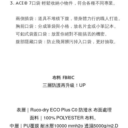
ACE® 7口袋 輕鬆收納小物件，符合各種不同專業。
兩側插袋：道具不堆積下腹，替身體力行的職人打造。
胸前口袋：分成筆袋與小格，放名片盒或小筆記本⁣。
可釦式袋蓋口袋：放置你絕對不能搞丟的機密。
腹部隱藏口袋：防止飛屑髒污掉入口袋，更好抽取。
布料 FBRIC
三層防護再升級！UP
表層｜Ruco-dry ECO Plus C0 防潑水 布面處理
面料｜100% POLYESTER 布料。
中層｜PU覆膜 耐水壓10000 mmh2o 透濕5000g/m2.D