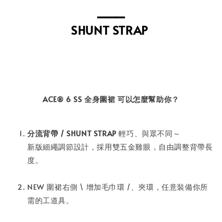
⎯⎯⎯
⁣SHUNT STRAP
ACE® 6 SS 全身圍裙 可以怎麼幫助你？
分流背帶 / SHUNT STRAP
輕巧、與眾不同～
新版細繩調節設計，採用雙五金雞眼，自由調整背帶長
度。
NEW 圍裙右側 \ 增加毛巾環 /、夾環，任意裝備你所
需的工道具。