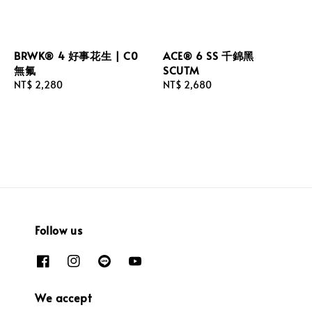
BRWK® 4 好事花生 | C0
ACE® 6 SS 千錦黑
無氟
SCUTM
Regular
NT$ 2,280
Regular
NT$ 2,680
price
price
Follow us
We accept