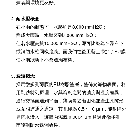
費者與環境更友好。
耐水壓概念
在小雨的狀態下，水壓約是3,000 mmH2O；
變成大雨時，水壓來到7,000 mmH2O；
但若水壓高於10,000 mmH2O，即可比擬為在瀑布下
或消防水柱同樣強勁。而我們在後工藝上添加了PU膜
使小雨狀態下不會透濕布料。
透濕概念
採用微多孔薄膜的PU樹脂塗層，
塗佈於織物表面
。
利
用
勒沙特列原理，
水與溶劑之間的濃度與溫度差異，
進行交換而達到平衡，
薄膜會逐漸固化並產生孔隙形
成互相連通之通道，其孔徑為 0.5 ~ 10 μm，能阻隔外
界雨水滲入，
讓體內濕氣 0.0004 μm 通過此微多孔，
而達到防水透濕效果。