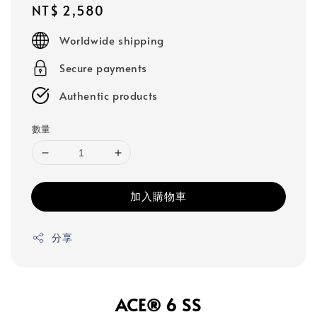
Regular
NT$ 2,580
price
Worldwide shipping
Secure payments
Authentic products
數量
加入購物車
分享
ACE® 6 SS