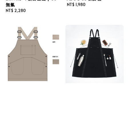
無氟
Regular
NT$ 1,980
Regular
NT$ 2,280
price
price