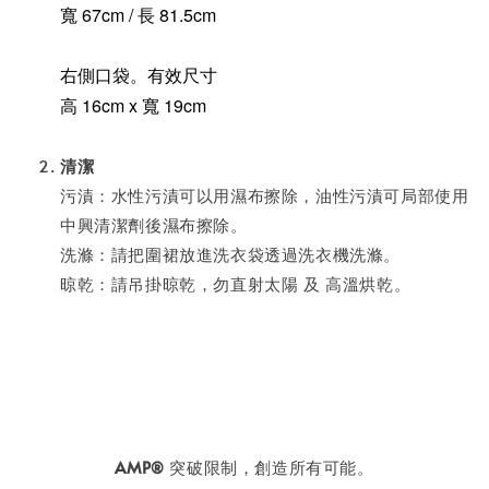
寬 67cm / 長 81.5cm
右側口袋。有效尺寸
高 16cm x 寬 19cm
清潔
污漬：水性污漬可以用濕布擦除，油性污漬可局部使用
中興清潔劑後濕布擦除。
洗滌：請把圍裙放進洗衣袋透過洗衣機洗滌。
晾乾：請吊掛晾乾，勿直射太陽 及 高溫烘乾。
AMP
突破限制，創造所有可能。
®