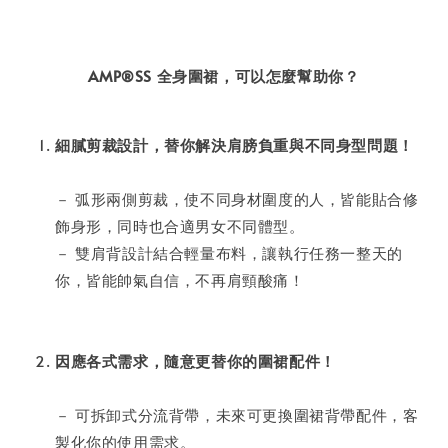
AMP®SS 全身圍裙，
可以怎麼幫助你？
細膩剪裁設計，替你解決肩膀負重與不同身型問題！
－ 弧形兩側剪裁，使不同身材圍度的人，皆能貼合修
飾身形，同時也合適男女不同體型。
－ 雙肩背設計結合輕量布料，讓執行任務一整天的
你，皆能帥氣自信，不再肩頸酸痛！
因應各式需求，隨意更替你的圍裙配件！
－ 可拆卸式分流背帶，未來可更換圍裙背帶配件，客
製化你的使用需求。