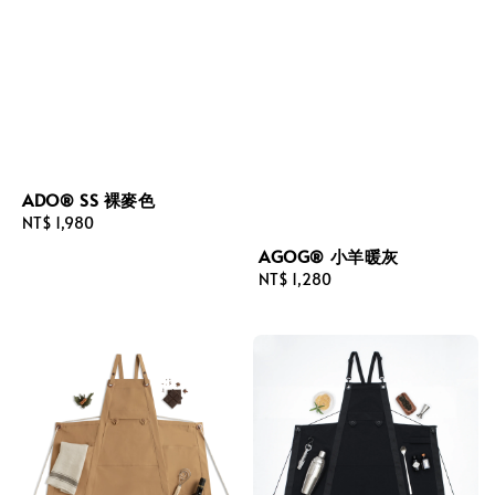
ADO® SS 裸麥色
Regular
NT$ 1,980
price
AGOG® 小羊暖灰
Regular
NT$ 1,280
price