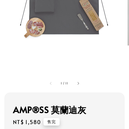
1
/
11
AMP®SS 莫蘭迪灰
Regular
NT$ 1,580
售完