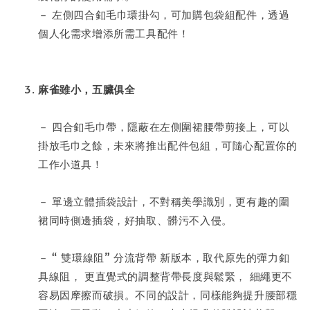
－ 左側四合釦毛巾環掛勾，可加購包袋組配件，透過
個人化需求增添所需工具配件！
麻雀雖小，五臟俱全  
－ 四合釦毛巾帶，隱蔽在左側圍裙腰帶剪接上，可以
掛放毛巾之餘，未來將推出配件包組，可隨心配置你的
工作小道具！
－ 單邊立體插袋設計，不對稱美學識別，更有趣的圍
裙同時側邊插袋，好抽取、髒污不入侵。
－ “ 雙環線阻” 分流背帶 新版本，取代原先的彈力釦
具線阻， 更直覺式的調整背帶長度與鬆緊， 細繩更不
容易因摩擦而破損。不同的設計，同樣能夠提升腰部穩