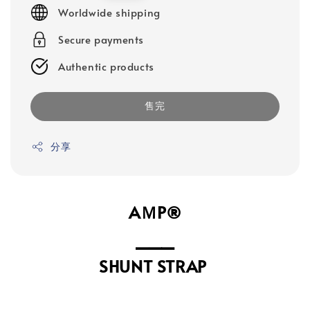
price
Worldwide shipping
Secure payments
Authentic products
售完
分享
AＭP®
⎯⎯⎯
⁣SHUNT STRAP