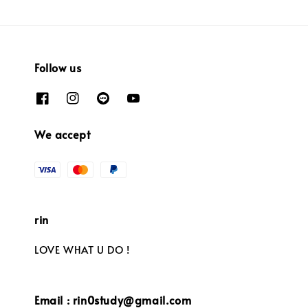
Follow us
We accept
rin
LOVE WHAT U DO !
Email : rin0study@gmail.com