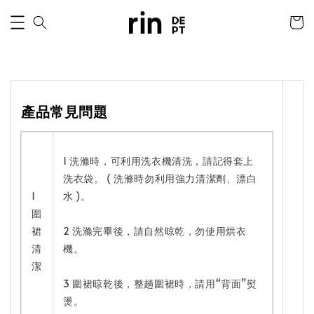
產品常見問題
1 洗滌時，可利用洗衣機清洗，請記得套上
洗衣袋。 ( 洗滌時勿利用強力清潔劑、漂白
1
水 )。
圍
裙
2 洗滌完畢後，請自然晾乾，勿使用烘衣
清
機。
潔
3 圍裙晾乾後，整趟圍裙時，請用“背面”熨
燙。