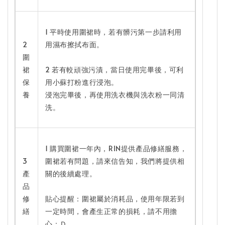
1 平時使用圍裙時，若有髒污第一步請利用
2
用濕布擦拭布面。
圍
裙
2 若有較頑強污漬，當日使用完畢後，可利
保
用小蘇打粉進行浸泡。
養
浸泡完畢後，再使用洗衣機與洗衣粉一同清
洗。
1 購買圍裙一年內，RIN提供產品修繕服務，
3
圍裙若有問題，請來信告知，我們將提供相
產
關的後續處理。
品
修
貼心提醒：圍裙屬於消耗品，使用年限若到
繕
一定時間，會產生正常的損耗，請不用擔
心：Ｄ