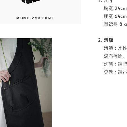
尺寸
胸寬 24cm
腰寬 64cm
圍裙長 8
清潔
污漬：水
濕布擦除
洗滌：請
晾乾：請吊