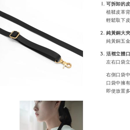
可拆卸的
植鞣皮革
輕鬆取下皮
純黃銅大
純黃銅五
活褶立體
左右口袋
右側口袋中
口袋中擁有
即使放置多