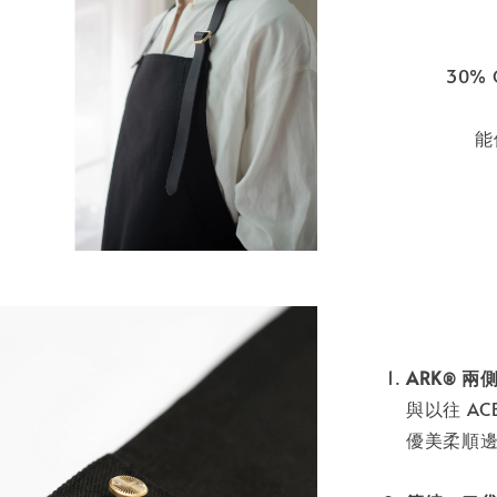
30% 
能
ARK
兩側
®
與以往 A
優美柔順