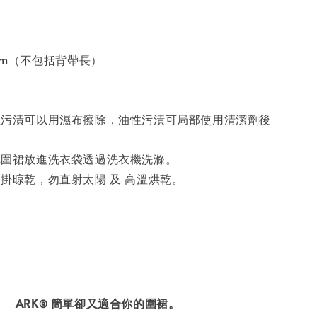
1cm（不包括背帶長）
性污漬可以用濕布擦除，油性污漬可局部使用清潔劑後
。
把圍裙放進洗衣袋透過洗衣機洗滌。
掛晾乾，勿直射太陽 及 高溫烘乾。
ARK
簡單卻又適合你的圍裙。
®