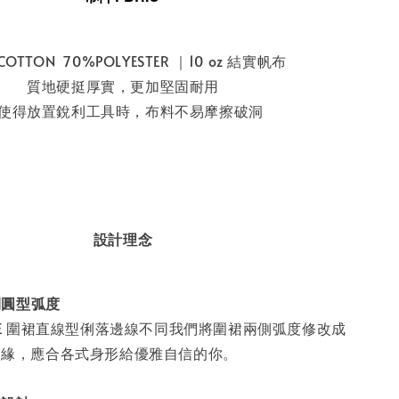
COTTON 70%POLYESTER ｜10 oz 結實帆布
質地硬挺厚實，更加堅固耐用
使得放置銳利工具時，布料不易摩擦破洞
設計理念
圓型弧度
CE 圍裙直線型俐落邊線不同我們將圍裙兩側弧度修改成
邊緣，應合各式身形給優雅自信的你。