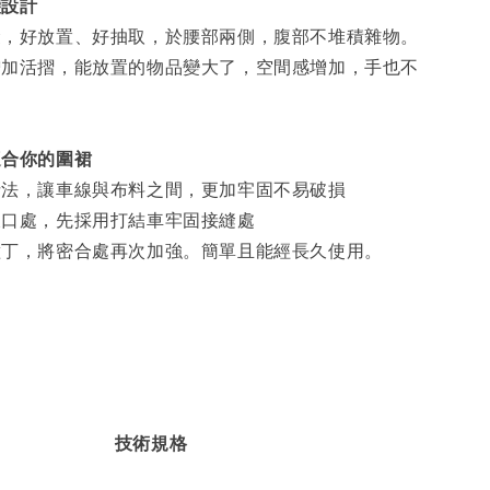
袋設計
袋，好放置、好抽取，於腰部兩側，腹部不堆積雜物。
增加活摺，能放置的物品變大了，空間感增加，手也不
適合你的圍裙
針法，讓車線與布料之間，更加牢固不易破損
破口處，先採用打結車牢固接縫處
撞丁，將密合處再次加強。簡單且能經長久使用。
技術規格