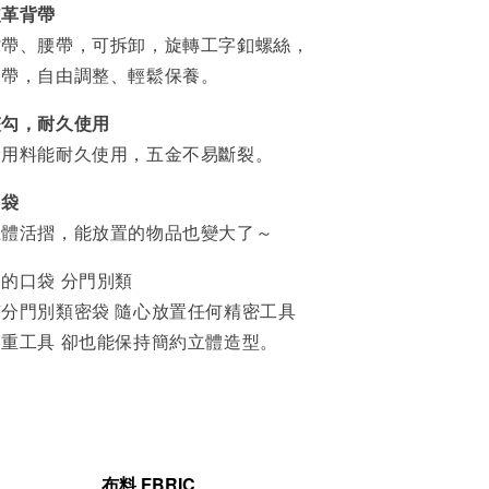
皮革背帶
背帶、腰帶，可拆卸，旋轉工字釦螺絲，
帶，自由調整、輕鬆保養。⁣
夾勾，耐久使用
金用料能耐久使用，五金不易斷裂。
口袋
立體活摺，能放置的物品也變大了～
的口袋 分門別類
分門別類密袋 隨心放置任何精密工具
重工具 卻也能保持簡約立體造型。
布料 FBRIC