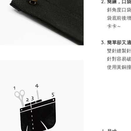
簡練，口
斜角度口
袋底前後
卡卡～
簡單卻又
雙針縫製
針對容易
使用黃銅