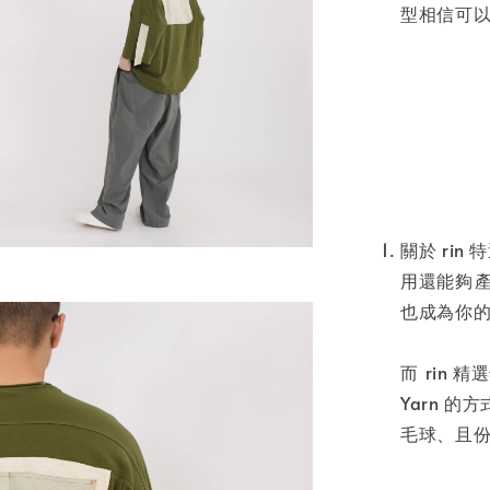
型相信可以
⁣⁣⁣⁣
關於 ri
用還能夠⁣
也成為你
⁣⁣⁣⁣
而 ⁣⁣rin
Yarn 
毛球、且份量