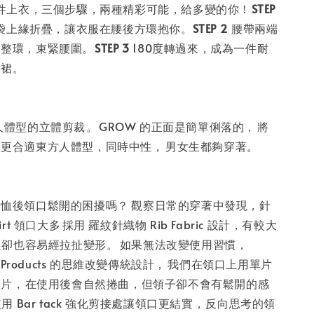
一件上衣，三個步驟，兩種精彩可能，給多變的你！
⁣STEP
面口袋上緣折疊，讓衣服在腰後方環抱你。
STEP 2
⁣⁣腰帶兩端
整環，束緊腰圍。⁣⁣
STEP 3
180度轉過來，成為一件耐
。⁣⁣
型的立體剪裁⁣⁣。⁣⁣GROW 的正面是簡單俐落的，⁣⁣⁣⁣將
更合適東方人體型，同時中性，⁣⁣⁣⁣男女生都夠穿著。
恤後領口鬆開的困擾嗎？⁣⁣⁣⁣⁣⁣觀察日常的穿著中發現，針
irt 領口大多⁣⁣⁣⁣採用 羅紋針織物 Rib Fabric 設計，有較大
⁣卻也容易經拉扯變形。⁣⁣⁣⁣如果無法改變使用習慣，
g-Life Products 的思維改變傳統設計，⁣⁣⁣⁣我們在領口上用單片
片，⁣⁣在使用後會自然捲曲，但領子卻不會有鬆開的感
使用 Bar tack 強化剪接處讓領口更結實，⁣⁣反向思考的領