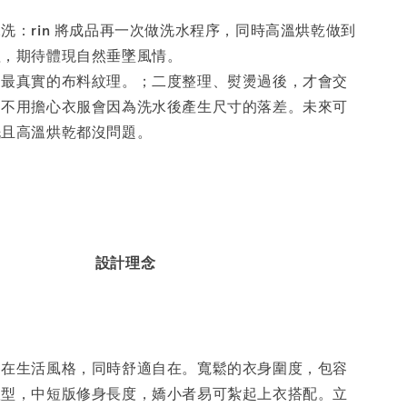
洗：rin 將成品再一次做洗水程序，同時高溫烘乾做到
理，期待體現自然垂墜風情。
到最真實的布料紋理。；二度整理、熨燙過後，才會交
，不用擔心衣服會因為洗水後產生尺寸的落差。未來可
洗且高溫烘乾都沒問題。
設計理念
自在生活風格，同時舒適自在。寬鬆的衣身圍度，包容
體型，中短版修身長度，嬌小者易可紮起上衣搭配。立