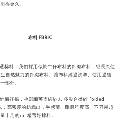
用得更久。⁣⁣
布料 FBRIC
⁣⁣
n 特選棉料：我們採用似於牛仔布料的針織布料，經長久使
⁣產生自然魅力的針織布料。讓布料經過洗滌、使用過後
的一部分。
 精選針織好棉，挑選細英支綿紗以 多股合撚紗 ⁣⁣Folded
的方式，高密度的紡織出，手感薄、⁣耐磨強度高、不容易起
十足的rin 精選好棉料。⁣⁣