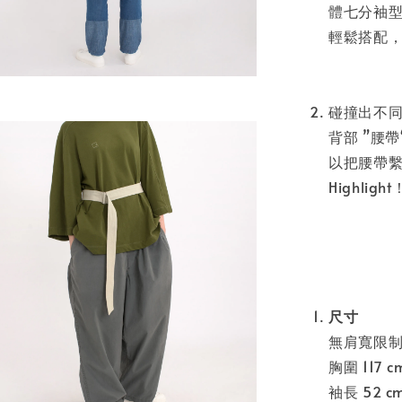
體七分袖型剪
輕鬆搭配，
碰撞出不
背部 ”腰
以把腰帶
Highlight
尺寸
無肩寬限
胸圍 117 c
袖長 52 c