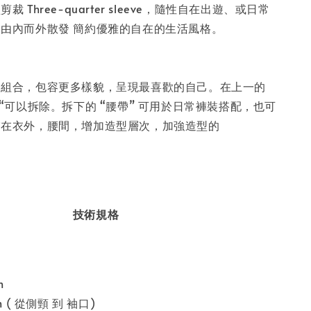
裁 Three-quarter sleeve，隨性自在出遊、或日常
由內而外散發 簡約優雅的自在的生活風格。
同組合，包容更多樣貌，呈現最喜歡的自己。在上一的
帶“可以拆除。拆下的 “腰帶” 可用於日常褲裝搭配，也可
繫在衣外，腰間，增加造型層次，加強造型的
！
技術規格
制
m
m ( 從側頸 到 袖口)