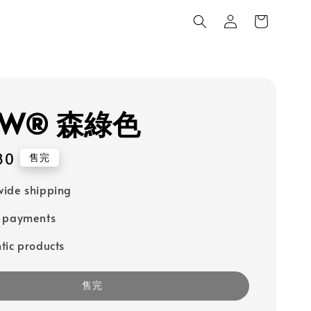
OW® 森綠色
80
售完
ide shipping
e payments
tic products
售完