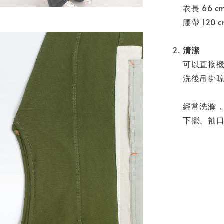
衣長 66 c
腰帶 120 
清潔
可以直接
洗後吊掛
經常洗滌
下擺、袖