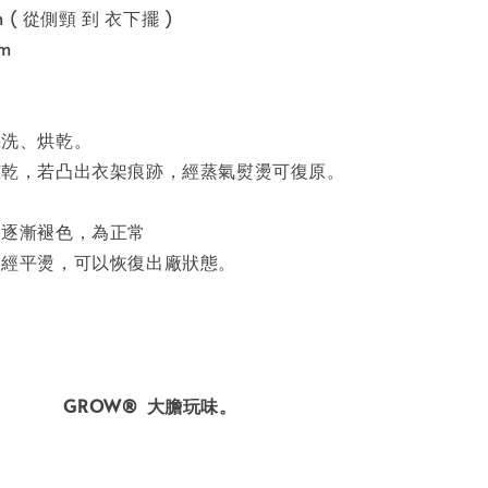
m ( 從側頸 到 衣下擺 )
cm
機洗、烘乾。
晾乾，若凸出衣架痕跡，經蒸氣熨燙可復原。
，逐漸褪色，為正常
口經平燙，可以恢復出廠狀態。
GROW®
大膽玩味。