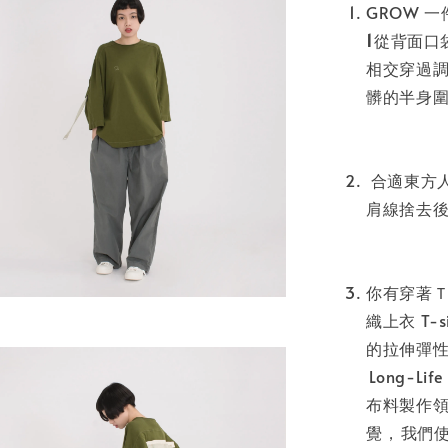
GROW 
1
⁣⁣從背
相交穿過調
髒的半身圍裙
⁣⁣⁣⁣
合適東方人體
肩線捨去後
⁣⁣⁣⁣
你有穿著Ｔ
織上衣 T-s
的拉伸彈性⁣
⁣⁣⁣⁣Lon
布料製作領
覺，⁣⁣我們